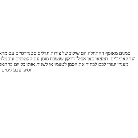
סמנים מאוסף ההתחלה הם שילוב של צורות וגדלים סטנדרטיים עם מראה מבר
מעניין יעזרו לכם לבחור את הסמן לטעמו או לשנות אותו כל יום בהתא
יוסיפו צבע לימים העבודה, אלא גם, לדוגמה, יעזרו להפוך כל מצגת למעניינת יותר, ובאמצעות סמנים בהירים במיוחד, גם למשוך תשומת לב לאלמנטים מסוימים של הדו"ח.