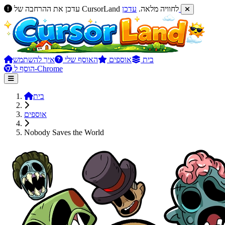
עדכן
עדכן את ההרחבה של CursorLand לחוויה מלאה.
בית
אוספים
האוסף שלי
איך להשתמש
הוסף ל-Chrome
בית
אוספים
Nobody Saves the World