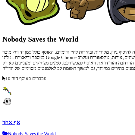
Nobody Saves the World
סיף גיוון, מקוריות ובהירות לחיי היומיום. האוסף כולל סמן יד וחץ מוכר
במספר וריאציות - מלוגו Google Chrome ועד לאימוג'ים, תמצאו כאן אפילו דרקון שנשכח מזמן עם קקטוסים ונוסטלגיה. אנחנו מוכיחים כי סמן סטנדרטי יכול להיות גם מעניין ואטרקטיבי. צבעים שונים, צורות, טקסטורות ועיצוב
ת ההרחבה והורידו את האוסף למכשירכם. סמנים מצחיקים ומעניינים לא רק
10 עכברים באוסף הזה
אף אחד
Nobody Saves the World