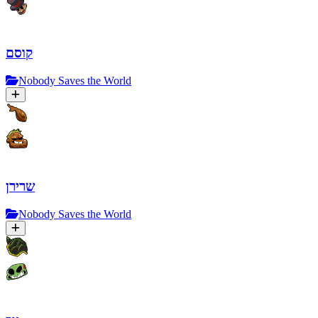
קוסם
Nobody Saves the World
שרירן
Nobody Saves the World