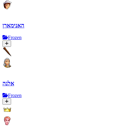
האנימארן
Frozen
אלנה
Frozen