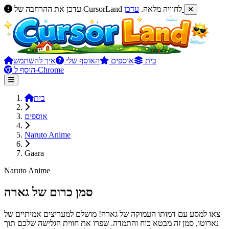
עדכן
עדכן את ההרחבה של CursorLand לחוויה מלאה.
בית
אוספים
האוסף שלי
איך להשתמש
הוסף ל-Chrome
בית
אוספים
Naruto Anime
Gaara
Naruto Anime
סמן כרום של גארה
צאו למסע עם דמותו העמוקה של גארה! מושלם למעריצים אמיתיים של
נארוטו, סמן זה מבטא כוח והתמדה. שפרו את חווית הגלישה שלכם תוך