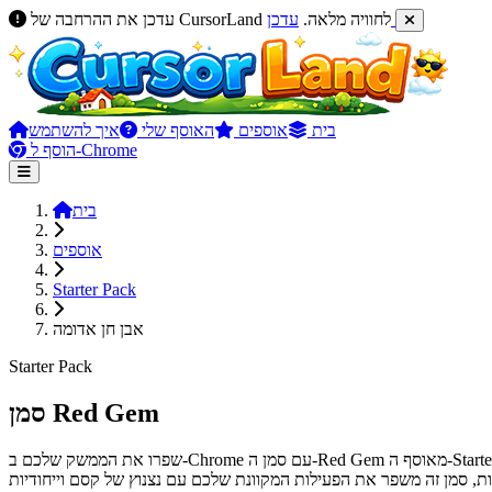
עדכן
עדכן את ההרחבה של CursorLand לחוויה מלאה.
בית
אוספים
האוסף שלי
איך להשתמש
הוסף ל-Chrome
בית
אוספים
Starter Pack
אבן חן אדומה
Starter Pack
סמן Red Gem
שפרו את הממשק שלכם ב-Chrome עם סמן ה-Red Gem מאוסף ה-Starter Pack שלנו ב-CursorLand. עיצוב מנצנץ זה לוכד את קסם האבנים היקרות, ומוסיף נופך קורן לחוויית הגלישה שלכם. אידיאלי לאלו שמעריכים קצת