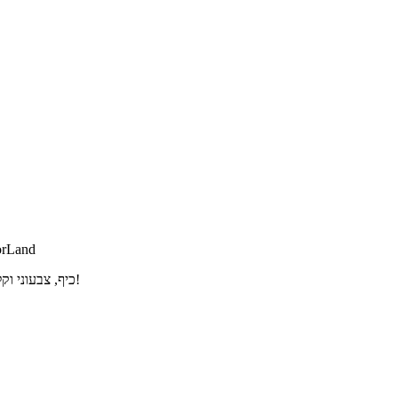
orLand
האוסף הטוב ביותר של עכברים מותאמים אישית עבור Chrome. כיף, צבעוני וקל לשימוש!