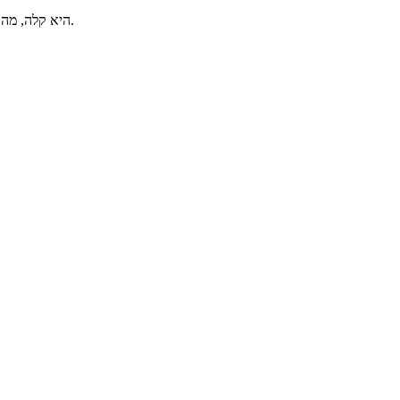
שנו את התחושה שלכם ב-Chrome עם סמן ה-Red Gem. ההתקנה דרך CursorLand היא קלה, מה שמאפשר לכם ליהנות מעיצוב אלגנטי זה בלי מאמץ בזמן הגלישה.