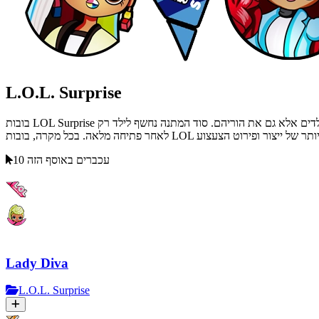
L.O.L. Surprise
בובות LOL Surprise נכבשו על ידי ילדים וזכו בליבם מהרגע הראשון. וזה לא מפתיע, כי הצלחה כזו מבוססת על תעלומה, צפיית נס, הפתעה נעימה שמשמחת לא רק את הילדים אלא גם את הוריהם. סוד המתנה נחשף לילד רק
10 עכברים באוסף הזה
Lady Diva
L.O.L. Surprise