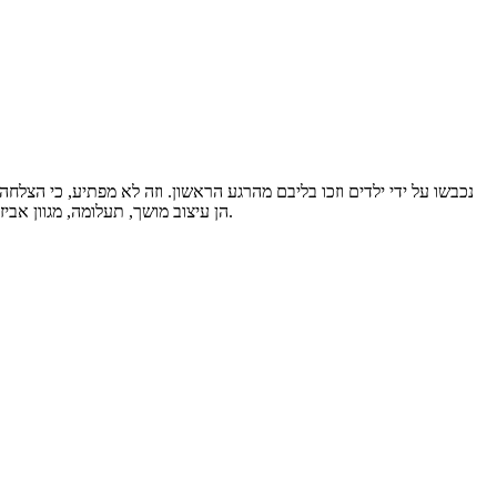
לאחר פתיחה מלאה. בכל מקרה, בובות LOL הן עיצוב מושך, תעלומה, מגוון אביזרים מדהימים וריאליסטיים ודברים קטנים נעימים, כמו גם האיכות הגבוהה ביותר של ייצור ופירוט הצעצוע.