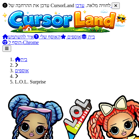
עדכן
עדכן את ההרחבה של CursorLand לחוויה מלאה.
בית
אוספים
האוסף שלי
איך להשתמש
הוסף ל-Chrome
בית
אוספים
L.O.L. Surprise