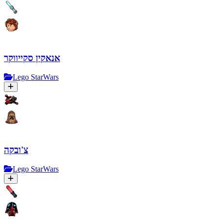
אנאקין סקייווקר
Lego StarWars
צ'ובקה
Lego StarWars