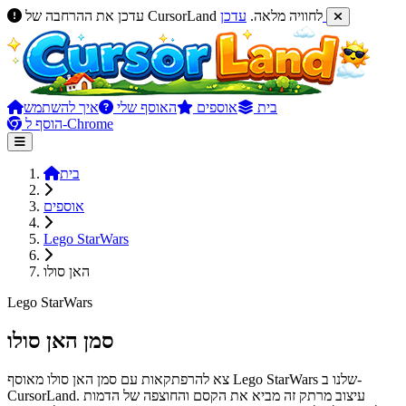
עדכן
עדכן את ההרחבה של CursorLand לחוויה מלאה.
בית
אוספים
האוסף שלי
איך להשתמש
הוסף ל-Chrome
בית
אוספים
Lego StarWars
האן סולו
Lego StarWars
סמן האן סולו
צא להרפתקאות עם סמן האן סולו מאוסף Lego StarWars שלנו ב-
CursorLand. עיצוב מרתק זה מביא את הקסם והחוצפה של הדמות