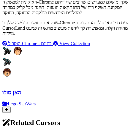
האיקונית לממשק ה-Chrome שלך, מושלם למעריצים שרוצים שחווייתם
המקוונת תשקף רוח של הרפתקאות ונועזות. תהנה מכל קליק כמחווה
למהלכים המרגשים בגלקסיה הרחוקה, רחוקה.
שנה את תחושת הגלישה שלך ב-Chrome עם סמן האן סולו. ההתקנה ב-
CursorLand מהירה וקלה, ומאפשרת לך ליהנות מעיצוב מרגש זה כמעט
מיידית.
View Collection
הוסף ל-Chrome - בחינם
האן סולו
Lego StarWars
Related Cursors