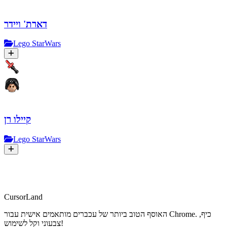
דארת' ויידר
Lego StarWars
קיילו רן
Lego StarWars
CursorLand
האוסף הטוב ביותר של עכברים מותאמים אישית עבור Chrome. כיף,
צבעוני וקל לשימוש!