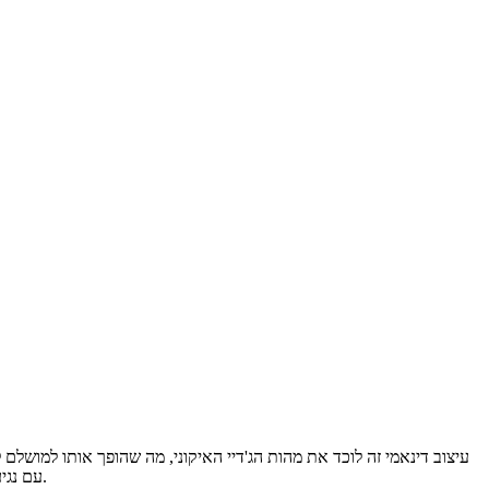
תשקף את מסע הגיבור העוצמתי. עם כל קליק, תגלם את אומץ הלב והשאיפות של אנאקין, ותשפר את חוויית הגלישה שלך ב-Chrome עם נגיעה של הירואיות.