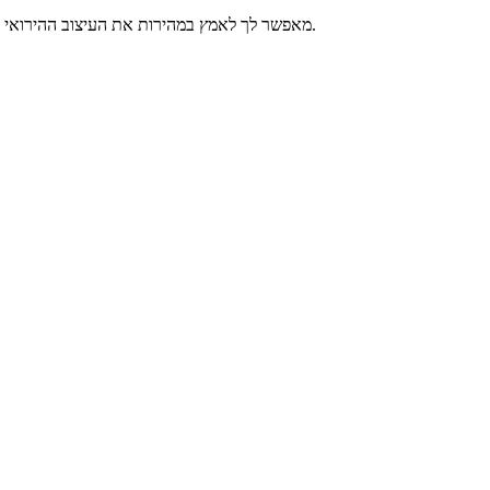
שנה את תחושת הגלישה שלך ב-Chrome עם סמן אנאקין סקייווקר. תהליך ההתקנה הפשוט ב-CursorLand מאפשר לך לאמץ במהירות את העיצוב ההירואי הזה ולהתחיל את ההרפתקה המקוונת שלך.