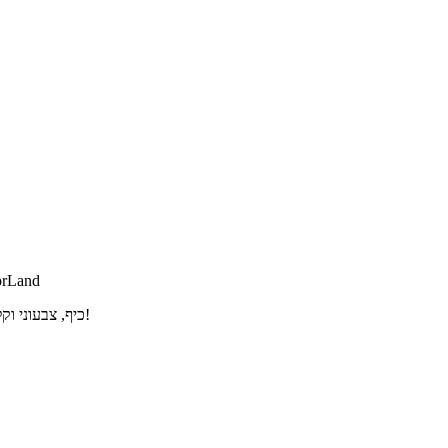
orLand
האוסף הטוב ביותר של עכברים מותאמים אישית עבור Chrome. כיף, צבעוני וקל לשימוש!