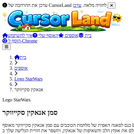
עדכן
עדכן את ההרחבה של CursorLand לחוויה מלאה.
בית
אוספים
האוסף שלי
איך להשתמש
הוסף ל-Chrome
בית
אוספים
Lego StarWars
אנאקין סקייווקר
Lego StarWars
סמן אנאקין סקייווקר
כנס לסאגה האפית של מלחמת הכוכבים עם סמן אנאקין סקייווקר מאוסף Lego StarWars שלנו ב-CursorLand. עיצוב דינאמי זה לוכד את מהות הג'דיי האיקוני, מה שהופך אותו למושלם למעריצים שרוצים שפעילותם המקוונת